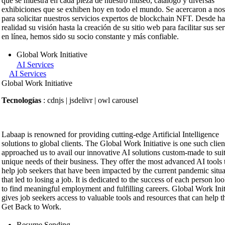
que se muestra en cada pieza de nuestro museo, catálogo y diversas
exhibiciones que se exhiben hoy en todo el mundo. Se acercaron a nos
para solicitar nuestros servicios expertos de blockchain NFT. Desde ha
realidad su visión hasta la creación de su sitio web para facilitar sus se
en línea, hemos sido su socio constante y más confiable.
Global Work Initiative
AI Services
AI Services
Global Work Initiative
Tecnologías
: cdnjs | jsdelivr | owl carousel
Labaap is renowned for providing cutting-edge Artificial Intelligence
solutions to global clients. The Global Work Initiative is one such clien
approached us to avail our innovative AI solutions custom-made to suit
unique needs of their business. They offer the most advanced AI tools 
help job seekers that have been impacted by the current pandemic situa
that led to losing a job. It is dedicated to the success of each person lo
to find meaningful employment and fulfilling careers. Global Work Init
gives job seekers access to valuable tools and resources that can help 
Get Back to Work.
Resume Sending