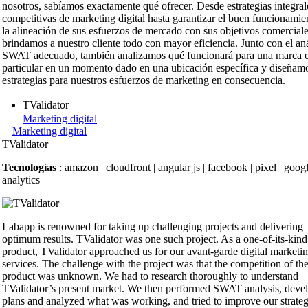
nosotros, sabíamos exactamente qué ofrecer. Desde estrategias integral
competitivas de marketing digital hasta garantizar el buen funcionamie
la alineación de sus esfuerzos de mercado con sus objetivos comerciale
brindamos a nuestro cliente todo con mayor eficiencia. Junto con el aná
SWAT adecuado, también analizamos qué funcionará para una marca 
particular en un momento dado en una ubicación específica y diseñam
estrategias para nuestros esfuerzos de marketing en consecuencia.
TValidator
Marketing digital
Marketing digital
TValidator
Tecnologías
: amazon | cloudfront | angular js | facebook | pixel | goog
analytics
Labapp is renowned for taking up challenging projects and delivering
optimum results. TValidator was one such project. As a one-of-its-kind
product, TValidator approached us for our avant-garde digital marketi
services. The challenge with the project was that the competition of the
product was unknown. We had to research thoroughly to understand
TValidator’s present market. We then performed SWAT analysis, deve
plans and analyzed what was working, and tried to improve our strateg