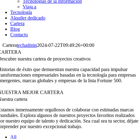
Tecnologías de la Información
Viaja a
Tecnología
Alquiler dedicado
Cartera
Blog
Contacto
Cartera
techadmin
2024-07-22T09:49:26+00:00
CARTERA
escubre nuestra cartera de proyectos creativos
istorias de éxito que demuestran nuestra capacidad para impulsar
ransformaciones empresariales basadas en la tecnología para empresas
mergentes, marcas globales y empresas de la lista Fortune 500.
NUESTRA MEJOR CARTERA
uestra cartera
stamos inmensamente orgullosos de colaborar con estimadas marcas
undiales. Explora algunos de nuestros proyectos favoritos realizados
or nuestro equipo de talento y dedicación. Sea cual sea tu sector, déjate
orprender por nuestro excepcional trabajo.
All