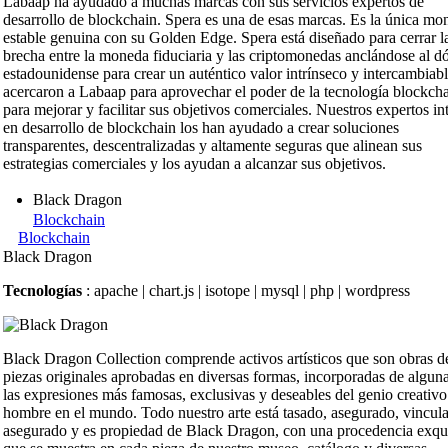
Labaap ha ayudado a muchas marcas con sus servicios expertos de
desarrollo de blockchain. Spera es una de esas marcas. Es la única mo
estable genuina con su Golden Edge. Spera está diseñado para cerrar l
brecha entre la moneda fiduciaria y las criptomonedas anclándose al dó
estadounidense para crear un auténtico valor intrínseco y intercambiabl
acercaron a Labaap para aprovechar el poder de la tecnología blockch
para mejorar y facilitar sus objetivos comerciales. Nuestros expertos in
en desarrollo de blockchain los han ayudado a crear soluciones
transparentes, descentralizadas y altamente seguras que alinean sus
estrategias comerciales y los ayudan a alcanzar sus objetivos.
Black Dragon
Blockchain
Blockchain
Black Dragon
Tecnologías
: apache | chart.js | isotope | mysql | php | wordpress
Black Dragon Collection comprende activos artísticos que son obras d
piezas originales aprobadas en diversas formas, incorporadas de algun
las expresiones más famosas, exclusivas y deseables del genio creativo
hombre en el mundo. Todo nuestro arte está tasado, asegurado, vincul
asegurado y es propiedad de Black Dragon, con una procedencia exqui