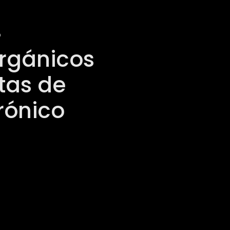
O
orgánicos
tas de
rónico