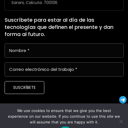
Sarani, Calcuta: 700136
Suscríbete para estar al día de las
tecnologías que definen el presente y dan
forma al futuro.
SUSCRÍBETE
We use cookies to ensure that we give you the best
Copyright © 2024 Proveedores Latinoamericanos de
experience on our website. If you continue to use this site we
Aplicaciones y Asistencia Empresarial (LABAAP)
will assume that you are happy with it.