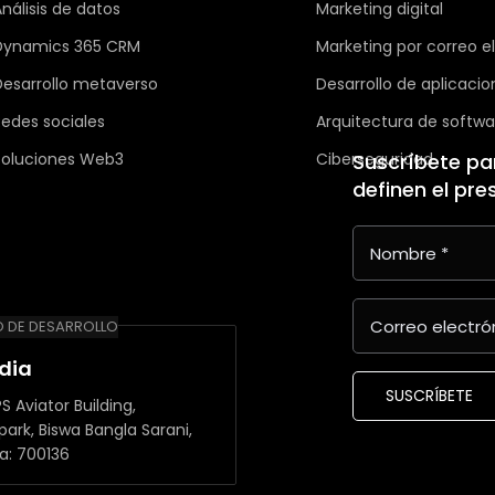
nálisis de datos
Marketing digital
Dynamics 365 CRM
Marketing por correo e
Desarrollo metaverso
Desarrollo de aplicaci
Redes sociales
Arquitectura de softwa
Soluciones Web3
Ciberseguridad
Suscríbete par
definen el pre
 DE DESARROLLO
ndia
SUSCRÍBETE
S Aviator Building,
park, Biswa Bangla Sarani,
a: 700136