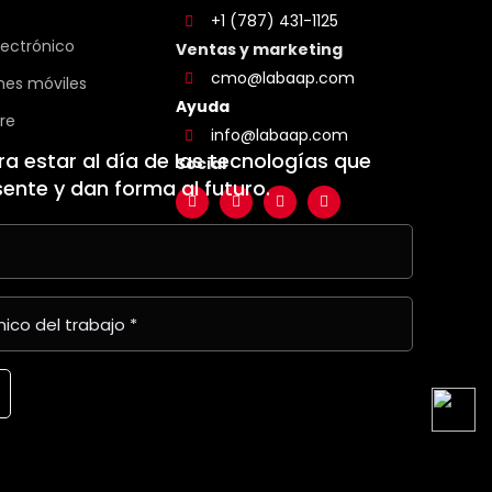
+1 (787) 431-1125
lectrónico
Ventas y marketing
cmo@labaap.com
ones móviles
Ayuda
re
info@labaap.com
a estar al día de las tecnologías que
Social
sente y dan forma al futuro.