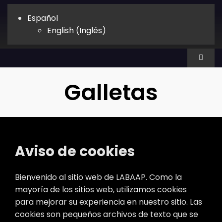
Skip
to
Español
content
English
(
Inglés
)
Toggl
Naviga
Galletas
Sobre nosotros
Servicios
Aviso de cookies
INDUSTRIA
Bienvenido al sitio web de LABAAP. Como la
Tecnología
mayoría de los sitios web, utilizamos cookies
para mejorar su experiencia en nuestro sitio. Las
cookies son pequeños archivos de texto que se
Alquiler dedicado