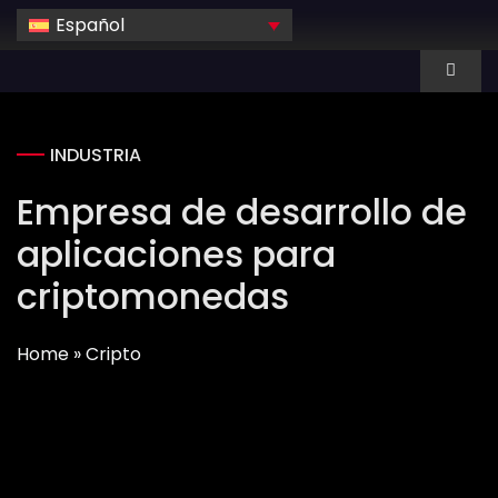
Skip
Español
to
content
Toggl
Naviga
Sobre nosotros
INDUSTRIA
Empresa de desarrollo de
Servicios
aplicaciones para
INDUSTRIA
criptomonedas
Tecnología
Home
»
Cripto
Alquiler dedicado
Cartera