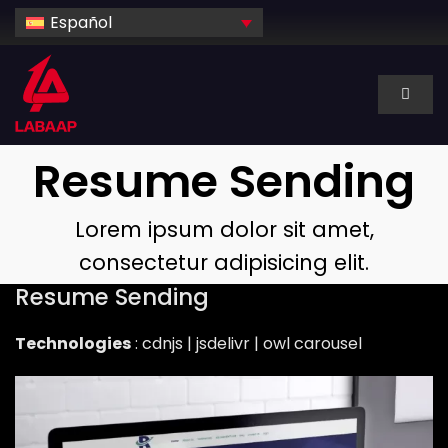
Skip
Español
to
content
Toggl
Naviga
Sobre nosotros
Resume Sending
Servicios
Lorem ipsum dolor sit amet,
consectetur adipisicing elit.
INDUSTRIA
Resume Sending
Technologies
: cdnjs | jsdelivr | owl carousel
Tecnología
Alquiler dedicado