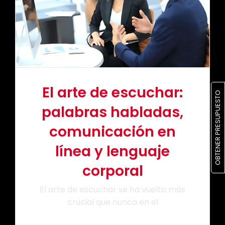
Cartera
Blog
Contacto
El arte de escuchar:
OBTENER PRESUPUESTO
palabras habladas,
comunicación en
línea y lenguaje
corporal
El arte de escuchar se ha vuelto más
crucial que nunca en el